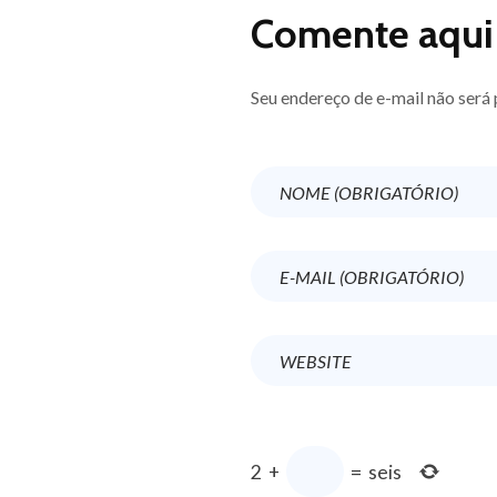
Comente aqui
Seu endereço de e-mail não ser
2
+
=
seis