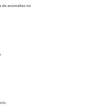
a de anomalias no
a
m
ado.