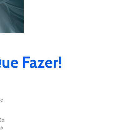
ue Fazer!
te
ção
ra