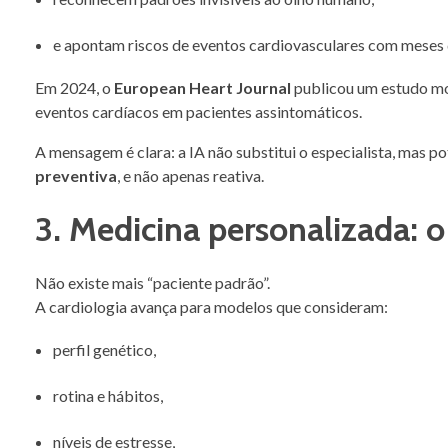
e apontam riscos de eventos cardiovasculares com meses
Em 2024, o
European Heart Journal
publicou um estudo m
eventos cardíacos em pacientes assintomáticos.
A mensagem é clara: a IA não substitui o especialista, mas p
preventiva
, e não apenas reativa.
3. Medicina personalizada: o
Não existe mais “paciente padrão”.
A cardiologia avança para modelos que consideram:
perfil genético,
rotina e hábitos,
níveis de estresse,