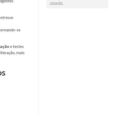
ligentes
coração
estresse
 tornando-se
ração
e testes
lteração, mais
os