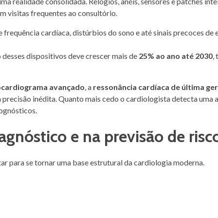
uma realidade consolidada. Relógios, anéis, sensores e patches inte
m visitas frequentes ao consultório.
 frequência cardíaca, distúrbios do sono e até sinais precoces de 
so desses dispositivos deve crescer mais de
25% ao ano até 2030
,
.
ocardiograma avançado
, a
ressonância cardíaca de última ge
recisão inédita. Quanto mais cedo o cardiologista detecta uma a
rognósticos.
diagnóstico e na previsão de risc
tar para se tornar uma base estrutural da cardiologia moderna.