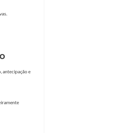
vas.
to
, antecipação e
deiramente