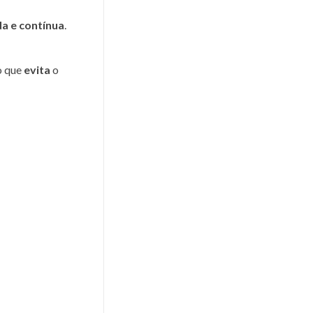
da e contínua
.
o que
evita
o