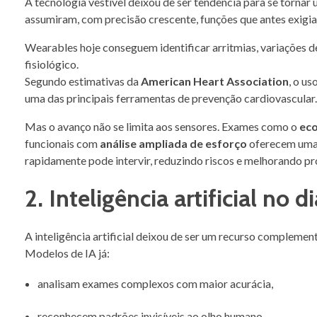
A tecnologia vestível deixou de ser tendência para se tornar 
assumiram, com precisão crescente, funções que antes exigia
Wearables hoje conseguem identificar arritmias, variações de
fisiológico.
Segundo estimativas da
American Heart Association
, o u
uma das principais ferramentas de prevenção cardiovascular
Mas o avanço não se limita aos sensores. Exames como o
ec
funcionais com
análise ampliada de esforço
oferecem uma p
rapidamente pode intervir, reduzindo riscos e melhorando p
2. Inteligência artificial no 
A inteligência artificial deixou de ser um recurso complemen
Modelos de IA já:
analisam exames complexos com maior acurácia,
reconhecem padrões invisíveis ao olho humano,