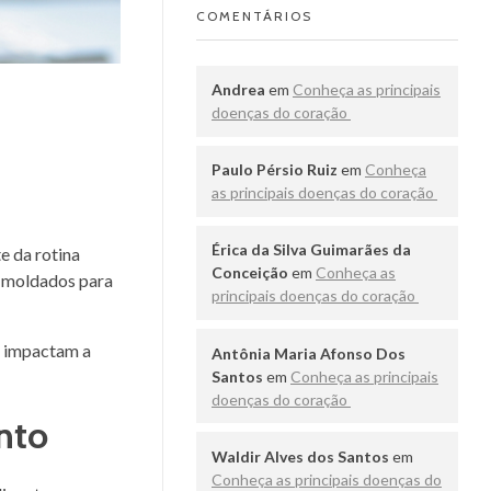
COMENTÁRIOS
Andrea
em
Conheça as principais
doenças do coração
o
Paulo Pérsio Ruiz
em
Conheça
as principais doenças do coração
Érica da Silva Guimarães da
e da rotina
Conceição
em
Conheça as
do moldados para
principais doenças do coração
á impactam a
Antônia Maria Afonso Dos
Santos
em
Conheça as principais
doenças do coração
nto
Waldir Alves dos Santos
em
Conheça as principais doenças do