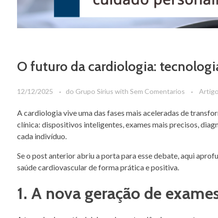
O futuro da cardiologia: tecnolog
12/12/2025
do
Grupo Sirius
with
Sem Comentarios
Artig
A cardiologia vive uma das fases mais aceleradas de transform
clínica: dispositivos inteligentes, exames mais precisos, dia
cada indivíduo.
Se o post anterior abriu a porta para esse debate, aqui ap
saúde cardiovascular de forma prática e positiva.
1. A nova geração de exame