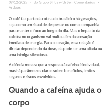
09/12/2025
do
Grupo Sirius
with
Sem Comentarios
Artigos
O café faz parte da rotina do brasileiro há gerações,
seja como um ritual de despertar ou como companhia
para manter o foco ao longo do dia. Mas o impacto da
cafeína no organismo vai muito além da sensação
imediata de energia. Para o coração, essa relação é
direta: dependendo da dose, ela pode ser uma aliada ou
uma inimiga silenciosa.
A ciência mostra que a resposta à cafeína é individual,
mas há parâmetros claros sobre benefícios, limites
seguros e riscos envolvidos.
Quando a cafeína ajuda o
corpo