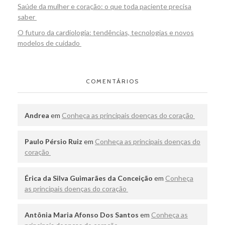
Saúde da mulher e coração: o que toda paciente precisa
saber
O futuro da cardiologia: tendências, tecnologias e novos
modelos de cuidado
COMENTÁRIOS
Andrea
em
Conheça as principais doenças do coração
Paulo Pérsio Ruiz
em
Conheça as principais doenças do
coração
Érica da Silva Guimarães da Conceição
em
Conheça
as principais doenças do coração
Antônia Maria Afonso Dos Santos
em
Conheça as